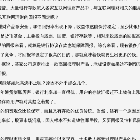
若鹜。大量银行存款流入各家互联网理财产品中，与互联网理财相关的股
互联网理财的回报不固定呢？
财产品够安全，哪怕回报率出现下降，收益依然能保持稳定，至少比银
是货币基金，主要投向股票、国债、银行存款等，相对来说股票的回报高
品的回报来看，就算是银行协议存款也能保障回报。综合来看，现有很多
了竞争，将回报率设定了很高的目的，那就意味着钱就要生出更多的钱。
。据说，某家公司原定推出一款高回报理财产品，老板设定如果达不到预
回报。
能够如此高烧不止呢？原因不外乎那么几个。
年通货膨胀厉害，银行利率却一直很低，用户的存款汇报赶不上物价上涨
些存款用户就对其趋之若鹜了。
的消费观念比较保守，而且又有存款的优良传统。当然，还有一个原因是
利率低，股票市场混乱，国人根本不知道钱往哪里投。又要回报又怕担风
的理财市场之乱，用语言都难以来形容，大多数人都受过理财产品的伤。