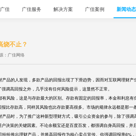
广佳
广佳服务
解决方案
广佳案例
新闻动态
高烧不止？
源：广佳网络
产品的人发现，多款产品的回报出现了下滑趋势，因而对互联网理财产
了强调高回报之外，几乎没有任何风险提示，这显然不正常。
有风险，这是与存款最大的区别。存款有固定的回报率，本金和利息有
回报比存款高，同样其风险也比存款要高很多。市场的规律永远都是那一
产品时，为了推广这种新型理财方式，吸引公众资金的参与，除了强调
用户决策的关键因素。不论余额宝还是百度百发，都强调自身高回报，并
纷纷推出理财产品，并将高回报作为核心卖点宣传。你强调回报率6%，我