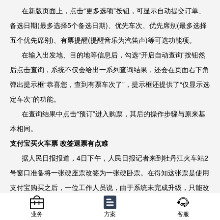
在新版页面上，点击“更多选项”按钮，可显示自动提交订单、
备选日期(最多选择5个备选日期)、优先车次、优先席别(最多选择
五个优先席别)、有票提醒(提醒音乐为汽笛声)等可选功能项。
在输入出发地、目的地等信息后，勾选“开启自动查询”按钮然
后点击查询，系统不仅会给出一系列查询结果，还会在页面右下角
弹出提示框“恭喜您，查到有票车次了”，提示框还提供了“仅显示选
定车次”的功能。
在查询结果中点击“预订”进入购票，其后的操作步骤与原来基
本相同。
支付宝买火车票 改签退票有点难
据人民日报报道，4日下午，人民日报记者来到牡丹江火车站2
号窗口准备将一张硬座票改签为一张硬卧票。在得知这张票是使用
支付宝购买之后，一位工作人员说，由于系统未完成升级，只能改
签为同票价的火车票，而新票价高于或低于原票价的都无法改签。
业务
方案
客服
“差价补不了，系统没升级呢。支付宝不是新开的么，同票价的