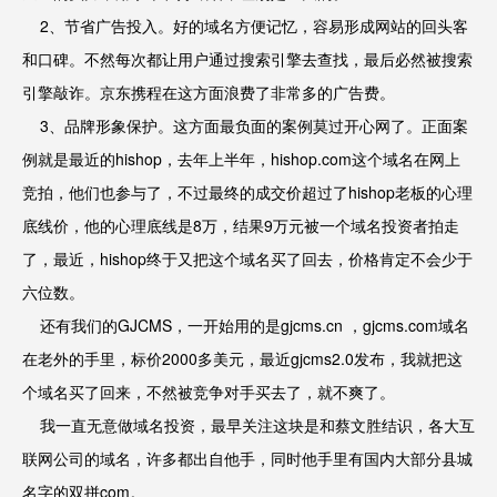
2、节省广告投入。好的域名方便记忆，容易形成网站的回头客
和口碑。不然每次都让用户通过搜索引擎去查找，最后必然被搜索
引擎敲诈。京东携程在这方面浪费了非常多的广告费。
3、品牌形象保护。这方面最负面的案例莫过开心网了。正面案
例就是最近的hishop，去年上半年，hishop.com这个域名在网上
竞拍，他们也参与了，不过最终的成交价超过了hishop老板的心理
底线价，他的心理底线是8万，结果9万元被一个域名投资者拍走
了，最近，hishop终于又把这个域名买了回去，价格肯定不会少于
六位数。
还有我们的GJCMS，一开始用的是gjcms.cn ，gjcms.com域名
在老外的手里，标价2000多美元，最近gjcms2.0发布，我就把这
个域名买了回来，不然被竞争对手买去了，就不爽了。
我一直无意做域名投资，最早关注这块是和蔡文胜结识，各大互
联网公司的域名，许多都出自他手，同时他手里有国内大部分县城
名字的双拼com。